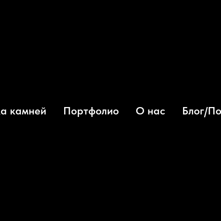
а камней
Портфолио
О нас
Блог/П