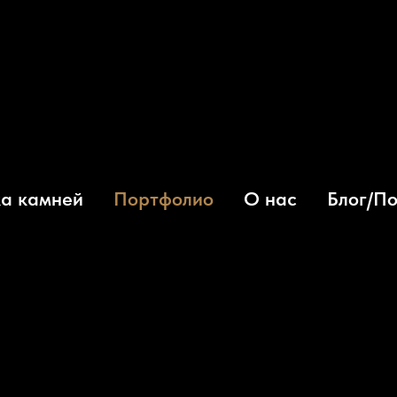
а камней
Портфолио
О нас
Блог/П
казу,